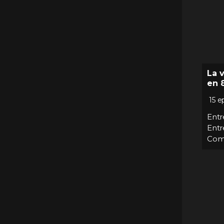
Narco
(
17
)
Naturaleza
(
1
)
Navidad
(
3
)
Niños
(
7
)
Noticias
(
17
)
La 
Reality - Tv / Competiciones
(
5
)
en 
Religión
(
14
)
15 e
Romance
(
86
)
Entr
Shows
(
12
)
Entr
Suspenso
(
11
)
Com
Telenovela
(
1
)
Telenovelas
(
21
)
Thrillers
(
24
)
variedad
(
1
)