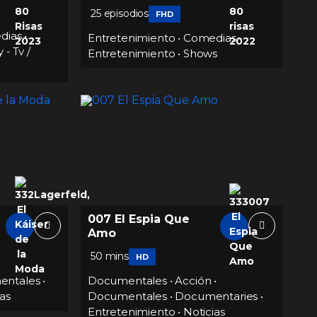
25 episodios
FHD
dias
•
Entretenimiento
•
Comedias
•
 - Tv /
Entretenimiento
•
Shows
007 El Espia Que
Amo
50 mins
HD
entales
•
Documentales
•
Acción
•
as
Documentales
•
Documentaries
•
Entretenimiento
•
Noticias