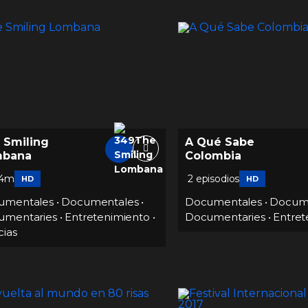
 Smiling
A Qué Sabe
mbana
Colombia
44m
2 episodios
HD
HD
umentales
•
Documentales
•
Documentales
•
Docum
umentaries
•
Entretenimiento
•
Documentaries
•
Entret
cias