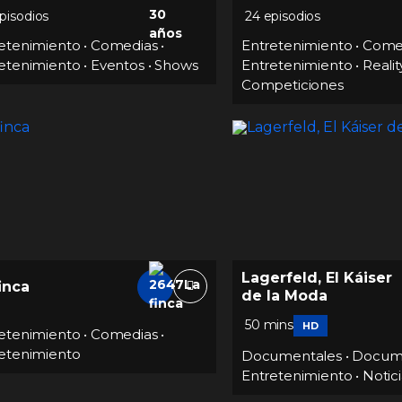
pisodios
24 episodios
etenimiento
•
Comedias
•
Entretenimiento
•
Come
etenimiento
•
Eventos
•
Shows
Entretenimiento
•
Reality
Competiciones
Lagerfeld, El Káiser
inca
de la Moda
50 mins
HD
etenimiento
•
Comedias
•
etenimiento
Documentales
•
Docum
Entretenimiento
•
Notici