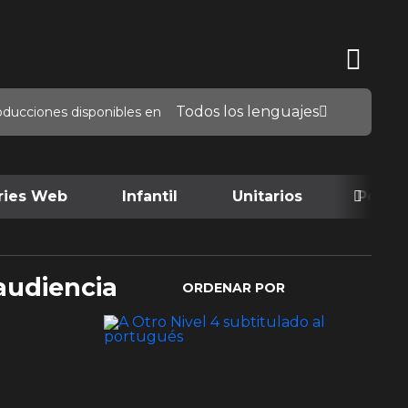
Todos los lenguajes
oducciones disponibles en
ries Web
Infantil
Unitarios
Podca
audiencia