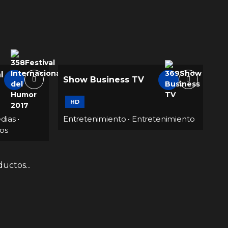
l
Show Business TV
HD
dias
•
Entretenimiento
•
Entretenimiento
os
uctos...