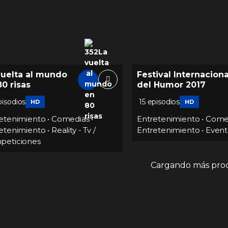
vuelta al mundo
Festival Internaciona
80 risas
del Humor 2017
pisodios
15 episodios
HD
HD
etenimiento
•
Comedias
•
Entretenimiento
•
Come
etenimiento
•
Reality - Tv /
Entretenimiento
•
Event
peticiones
Cargando más prod