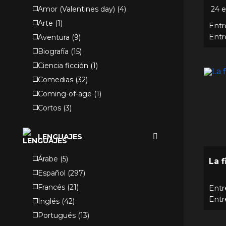
Amor (Valentines day)
(
4
)
24 e
Arte
(
1
)
Entr
Entr
Aventura
(
9
)
Biografía
(
15
)
Ciencia ficción
(
1
)
Comedias
(
32
)
Coming-of-age
(
1
)
Cortos
(
3
)
Crime
(
11
)
Crimen
(
8
)
LENGUAJES
Deportes
(
5
)
Árabe
(
5
)
La f
Día de la mujer
(
18
)
Español
(
297
)
Día de las madres
(
3
)
Francés
(
21
)
Entr
Documental
(
1
)
Entr
Inglés
(
42
)
Documentales
(
38
)
Portugués
(
13
)
Documentaries
(
31
)