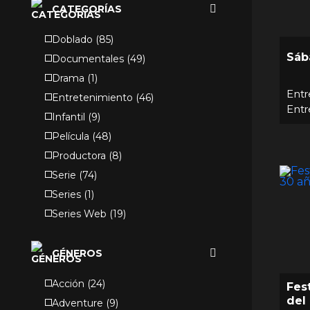
CATEGORÍAS
Doblado
(
85
)
Sáb
Documentales
(
49
)
Drama
(
1
)
Entr
Entretenimiento
(
46
)
Entr
Infantil
(
9
)
Película
(
48
)
Productora
(
8
)
Serie
(
74
)
Series
(
1
)
Series Web
(
19
)
Telenovelas
(
68
)
Unitarios
(
5
)
GÉNEROS
Acción
(
24
)
Fest
del
Adventure
(
9
)