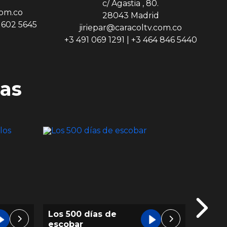
c/ Agastia , 80.
com.co
28043 Madrid
9 602 5645
jiriepar@caracoltv.com.co
+3 491 069 1291 | +3 464 846 5440
as
Brigitte Planeta B
Bellez