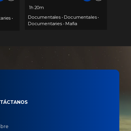
3 episo
Documentales
ales
•
Docum
TÁCTANOS