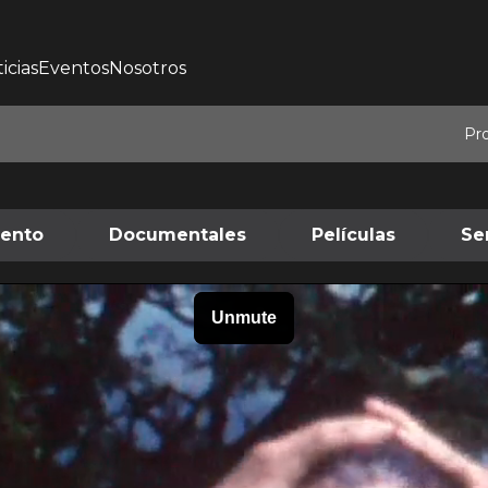
icias
Eventos
Nosotros
Pr
iento
Documentales
Películas
Se