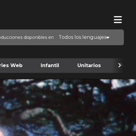
Todos los lenguajes
oducciones disponibles en
ries Web
Infantil
Unitarios
Podca