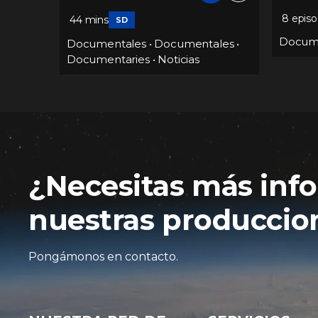
8 episodios
2h 51m
Documentales
•
Deportes
•
Fútbol
ales
•
Docum
Religió
¿Necesitas más inf
nuestras produccion
Pongámonos en contacto.