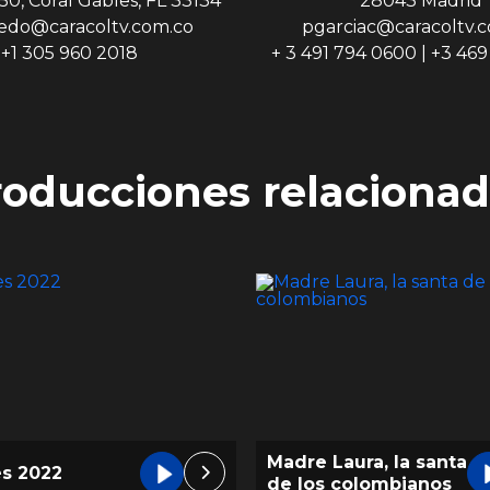
50, Coral Gables, FL 33134
28043 Madrid
edo@caracoltv.com.co
pgarciac@caracoltv.
+1 305 960 2018
+ 3 491 794 0600 | +3 46
roducciones relacionad
Laura, la santa
Los 500 días de
s colombianos
escobar