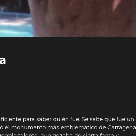
a
iciente para saber quién fue. Se sabe que fue un
ulpió el monumento más emblemático de Cartagen
dudable talento, que gozaba de cierta fama y