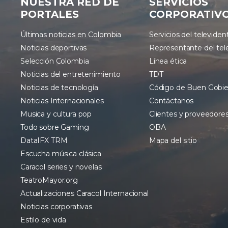
NUESTRA RED DE
SERVICIOS
PORTALES
CORPORATIV
Últimas noticias en Colombia
Servicios del televiden
Noticias deportivas
Representante del tel
Selección Colombia
Línea ética
Noticias del entretenimiento
TDT
Noticias de tecnología
Código de Buen Gobi
Noticias Internacionales
Contáctanos
Musica y cultura pop
Clientes y proveedore
Todo sobre Gaming
OBA
DataIFX TRM
Mapa del sitio
Escucha música clásica
Caracol series y novelas
TeatroMayor.org
Actualizaciones Caracol Internacional
Noticias corporativas
Estilo de vida