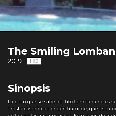
The Smiling Lomban
2019
HD
Sinopsis
Lo poco que se sabe de Tito Lombana no es suf
artista costeño de origen humilde, que esc
de Indias: los zapatos viejos. Este joven de in