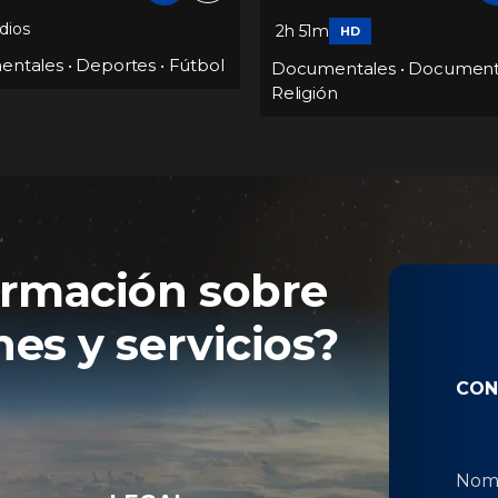
1h 20m
HD
Documentales
•
Document
entales
•
Documentaries
•
Documentaries
•
Mafia
n
ormación sobre
es y servicios?
CON