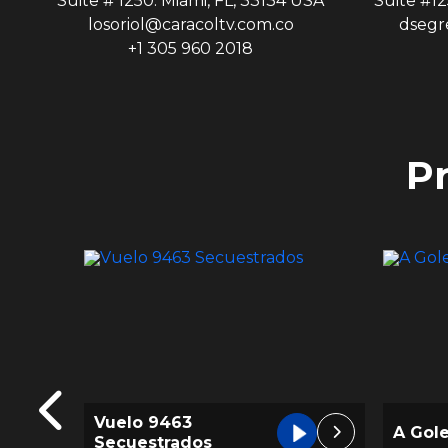
Suite # 1250. Miami, FL, 33134 USA
Suite #12
losoriol@caracoltv.com.co
dsegr
+1 305 960 2018
P
Madre 
A Goles 2022
de lo