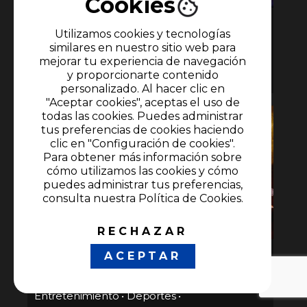
Cookies
Roberta Quiere Cacao
Utilizamos cookies y tecnologías
similares en nuestro sitio web para
11 episodios
mejorar tu experiencia de navegación
y proporcionarte contenido
Infantil
•
Infantil
personalizado. Al hacer clic en
"Aceptar cookies", aceptas el uso de
todas las cookies. Puedes administrar
tus preferencias de cookies haciendo
clic en "Configuración de cookies".
Para obtener más información sobre
cómo utilizamos las cookies y cómo
puedes administrar tus preferencias,
consulta nuestra Política de Cookies.
RECHAZAR
ACEPTAR
Desafío SIGLO XXI
Entretenimiento
•
Deportes
•