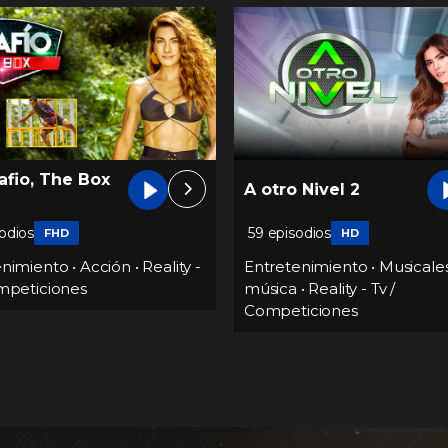
 Nivel 2
Superchef
odios
HD
Entretenimiento
•
Reality - T
Competiciones
•
Shows
enimiento
•
Musicales -
•
Reality - Tv /
iciones