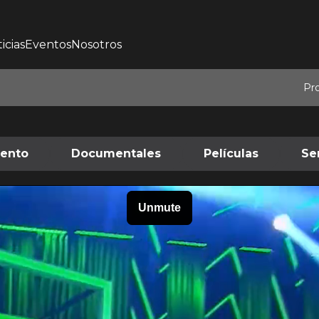
icias
Eventos
Nosotros
Pr
iento
Documentales
Películas
Se