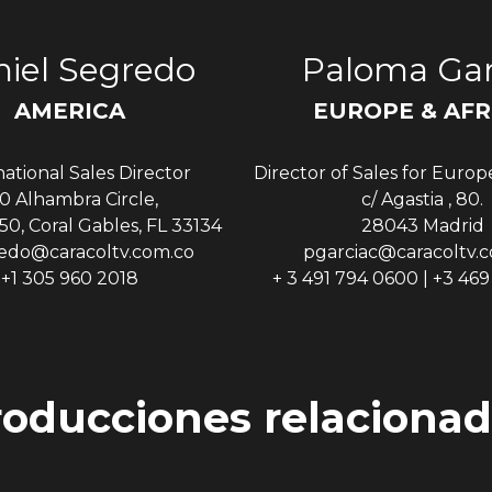
iel Segredo
Paloma Gar
AMERICA
EUROPE & AFR
national Sales Director
Director of Sales for Europ
0 Alhambra Circle,
c/ Agastia , 80.
50, Coral Gables, FL 33134
28043 Madrid
edo@caracoltv.com.co
pgarciac@caracoltv.
+1 305 960 2018
+ 3 491 794 0600 | +3 46
roducciones relacionad