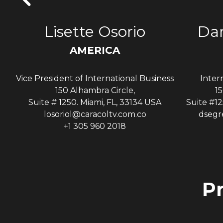
s
Lisette Osorio
Dan
AMERICA
Vice President of International Business
Inter
A
150 Alhambra Circle,
15
Suite # 1250. Miami, FL, 33134 USA
Suite #12
losoriol@caracoltv.com.co
dsegr
+1 305 960 2018
P