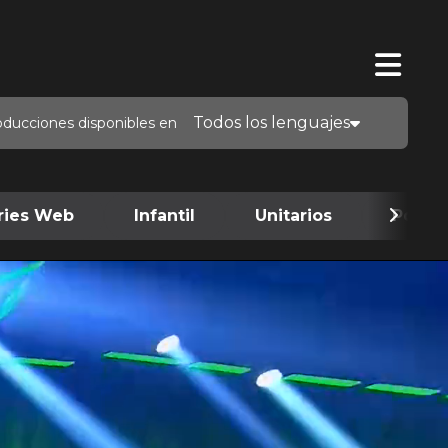
Todos los lenguajes
oducciones disponibles en
ries Web
Infantil
Unitarios
Podca