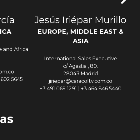
cía
Jesús Iriépar Murillo
ICA
EUROPE, MIDDLE EAST &
Sen
ASIA
e and Africa
International Sales Executive
c/ Agastia , 80.
com.co
28043 Madrid
9 602 5645
jiriepar@caracoltv.com.co
+3 491 069 1291 | +3 464 846 5440
as