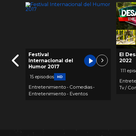
El Desafio, The Box
A otro
2022
111 episodios
59 epis
FHD
Entretenimiento
•
Acción
•
Reality -
Entret
s
•
Tv / Competiciones
música
Compet