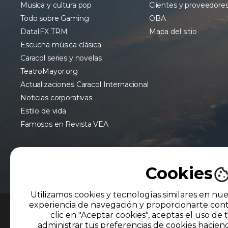
Musica y cultura pop
Clientes y proveedore
Todo sobre Gaming
OBA
DataIFX TRM
Mapa del sitio
Escucha música clásica
Caracol series y novelas
TeatroMayor.org
Actualizaciones Caracol Internacional
Noticias corporativas
Estilo de vida
Famosos en Revista VEA
Cookies
Utilizamos cookies y tecnologías similares en nue
experiencia de navegación y proporcionarte cont
clic en "Aceptar cookies", aceptas el uso de 
MIEMBRO DE
administrar tus preferencias de cookies hacien