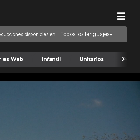
Todos los lenguajes
oducciones disponibles en
ries Web
Infantil
Unitarios
Podca