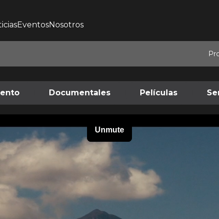
icias
Eventos
Nosotros
Pr
iento
Documentales
Películas
Se