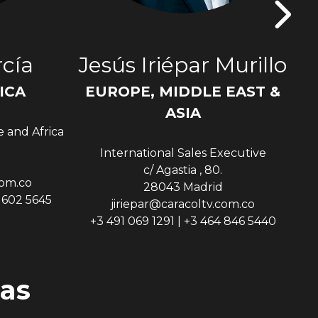
cía
Jesús Iriépar Murillo
ICA
EUROPE, MIDDLE EAST &
Sen
ASIA
e and Africa
International Sales Executive
c/ Agastia , 80.
com.co
28043 Madrid
9 602 5645
jiriepar@caracoltv.com.co
+3 491 069 1291 | +3 464 846 5440
as