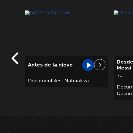
Desde Las Gradas:
Pablo 
Messi
o dem
1h
FHD
Documentales
•
Documentales
•
Docum
Documentaries
•
Fútbol
Docume