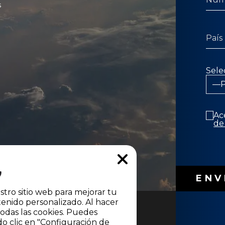
s
Sele
Ac
de
stro sitio web para mejorar tu
enido personalizado. Al hacer
todas las cookies. Puedes
do clic en "Configuración de