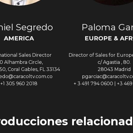
iel Segredo
Paloma Gar
AMERICA
EUROPE & AFR
national Sales Director
Director of Sales for Europ
0 Alhambra Circle,
c/ Agastia , 80.
50, Coral Gables, FL 33134
28043 Madrid
edo@caracoltv.com.co
pgarciac@caracoltv.
+1 305 960 2018
+ 3 491 794 0600 | +3 46
roducciones relacionad