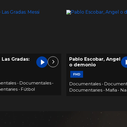
Escobar, Angel
Contrataque 2022
onio
1h 30m
Documentales
•
Deportes
entales
•
Documentales
•
ntaries
•
Mafia
•
Narco