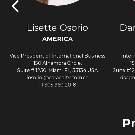
s
Lisette Osorio
Dan
AMERICA
Vice President of International Business
Inter
A
150 Alhambra Circle,
15
Suite # 1250. Miami, FL, 33134 USA
Suite #12
losoriol@caracoltv.com.co
dsegr
+1 305 960 2018
P