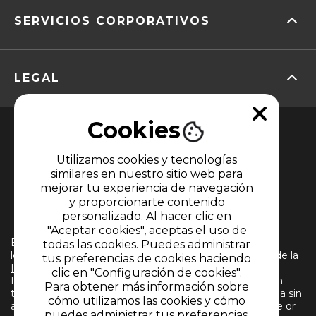
SERVICIOS CORPORATIVOS
LEGAL
Cookies
Utilizamos cookies y tecnologías
similares en nuestro sitio web para
mejorar tu experiencia de navegación
y proporcionarte contenido
MIEMBRO DE
personalizado. Al hacer clic en
"Aceptar cookies", aceptas el uso de
El uso de este sitio web implica la aceptación de
todas las cookies. Puedes administrar
los
Términos y condiciones
y
Políticas de Tratamiento de la
tus preferencias de cookies haciendo
Información
de CARACOL TELEVISIÓN S.A. Todos los
clic en "Configuración de cookies".
Derechos Reservados D.R.A. Prohibida su reproducción
Para obtener más información sobre
total o parcial, así como su traducción a cualquier idioma sin
cómo utilizamos las cookies y cómo
autorización escrita de su titular. Reproduction in whole or
puedes administrar tus preferencias,