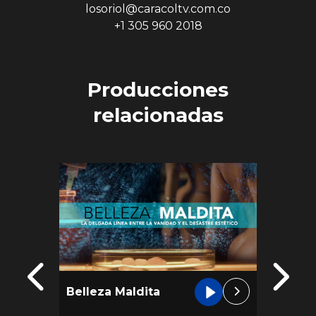
losoriol@caracoltv.com.co
+1 305 960 2018
Producciones
relacionadas
Belleza Maldita
Brigit