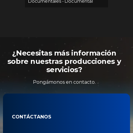
Documentales
•
Documental
ales
•
Docume
rco
•
Docume
¿Necesitas más información
sobre nuestras producciones y
servicios?
Pongámonos en contacto.
CONTÁCTANOS