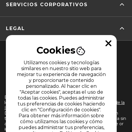
SERVICIOS CORPORATIVOS
LEGAL
Cookies
Utilizamos cookies y tecnologías
similares en nuestro sitio web para
mejorar tu experiencia de navegación
y proporcionarte contenido
MIEMBRO DE
personalizado. Al hacer clic en
"Aceptar cookies", aceptas el uso de
El uso de este sitio web implica la aceptación de
todas las cookies. Puedes administrar
los
Términos y condiciones
y
Políticas de Tratamiento de la
tus preferencias de cookies haciendo
Información
de CARACOL TELEVISIÓN S.A. Todos los
clic en "Configuración de cookies".
Derechos Reservados D.R.A. Prohibida su reproducción
Para obtener más información sobre
total o parcial, así como su traducción a cualquier idioma sin
cómo utilizamos las cookies y cómo
autorización escrita de su titular. Reproduction in whole or
puedes administrar tus preferencias,
in part, or translation without written permission is