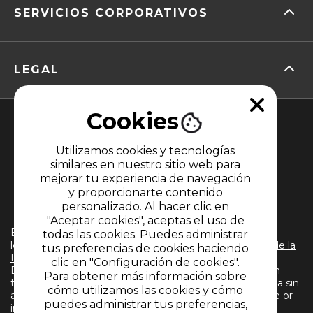
SERVICIOS CORPORATIVOS
LEGAL
Cookies
Utilizamos cookies y tecnologías
similares en nuestro sitio web para
mejorar tu experiencia de navegación
y proporcionarte contenido
MIEMBRO DE
personalizado. Al hacer clic en
"Aceptar cookies", aceptas el uso de
El uso de este sitio web implica la aceptación de
todas las cookies. Puedes administrar
los
Términos y condiciones
y
Políticas de Tratamiento de la
tus preferencias de cookies haciendo
Información
de CARACOL TELEVISIÓN S.A. Todos los
clic en "Configuración de cookies".
Derechos Reservados D.R.A. Prohibida su reproducción
Para obtener más información sobre
total o parcial, así como su traducción a cualquier idioma sin
cómo utilizamos las cookies y cómo
autorización escrita de su titular. Reproduction in whole or
puedes administrar tus preferencias,
in part, or translation without written permission is