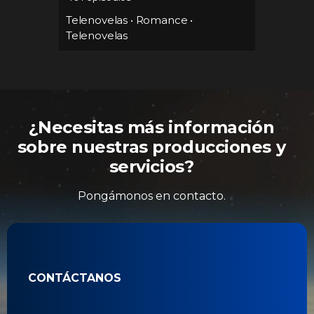
Telenovelas
•
Romance
•
úsica
•
Teleno
Telenovelas
Teleno
¿Necesitas más información
sobre nuestras producciones y
servicios?
Pongámonos en contacto.
CONTÁCTANOS