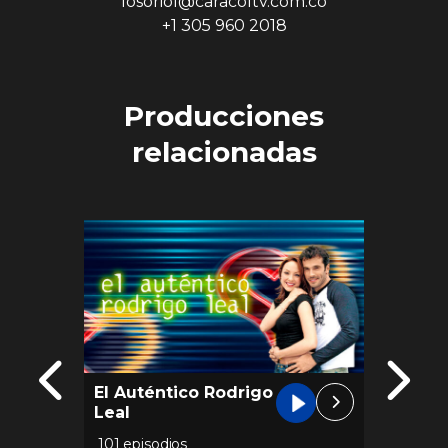
losoriol@caracoltv.com.co
+1 305 960 2018
Producciones
relacionadas
El Auténtico Rodrigo
Conti
Leal
101 episodios
70 epis