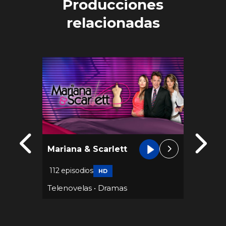
Producciones
relacionadas
Mariana & Scarlett
La Qui
112 episodios
128 epi
HD
a de las
Telenovelas
•
Dramas
Teleno
Teleno