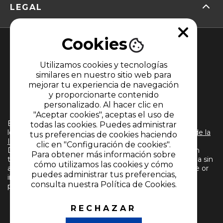
LEGAL
Cookies
Utilizamos cookies y tecnologías
similares en nuestro sitio web para
mejorar tu experiencia de navegación
y proporcionarte contenido
MIEMBRO DE
personalizado. Al hacer clic en
"Aceptar cookies", aceptas el uso de
El uso de este sitio web implica la aceptación de
todas las cookies. Puedes administrar
los
Términos y condiciones
y
Políticas de Tratamiento de la
tus preferencias de cookies haciendo
Información
de CARACOL TELEVISIÓN S.A. Todos los
clic en "Configuración de cookies".
Derechos Reservados D.R.A. Prohibida su reproducción
Para obtener más información sobre
total o parcial, así como su traducción a cualquier idioma sin
cómo utilizamos las cookies y cómo
autorización escrita de su titular. Reproduction in whole or
puedes administrar tus preferencias,
in part, or translation without written permission is
consulta nuestra Política de Cookies.
prohibited. All rights reserved 2024.
RECHAZAR
SÍGUENOS