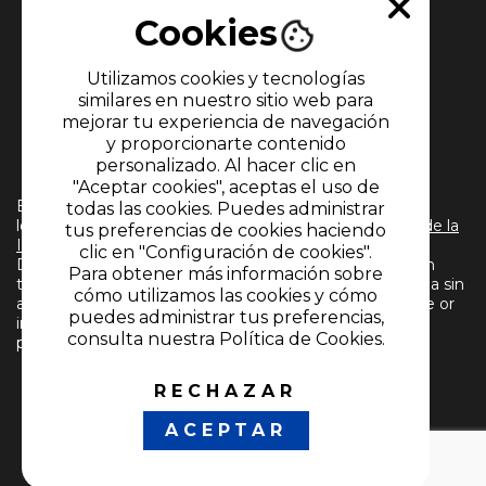
Cookies
Utilizamos cookies y tecnologías
similares en nuestro sitio web para
mejorar tu experiencia de navegación
y proporcionarte contenido
MIEMBRO DE
personalizado. Al hacer clic en
"Aceptar cookies", aceptas el uso de
El uso de este sitio web implica la aceptación de
todas las cookies. Puedes administrar
los
Términos y condiciones
y
Políticas de Tratamiento de la
tus preferencias de cookies haciendo
Información
de CARACOL TELEVISIÓN S.A. Todos los
clic en "Configuración de cookies".
Derechos Reservados D.R.A. Prohibida su reproducción
Para obtener más información sobre
total o parcial, así como su traducción a cualquier idioma sin
cómo utilizamos las cookies y cómo
autorización escrita de su titular. Reproduction in whole or
puedes administrar tus preferencias,
in part, or translation without written permission is
consulta nuestra Política de Cookies.
prohibited. All rights reserved 2024.
RECHAZAR
SÍGUENOS
ACEPTAR