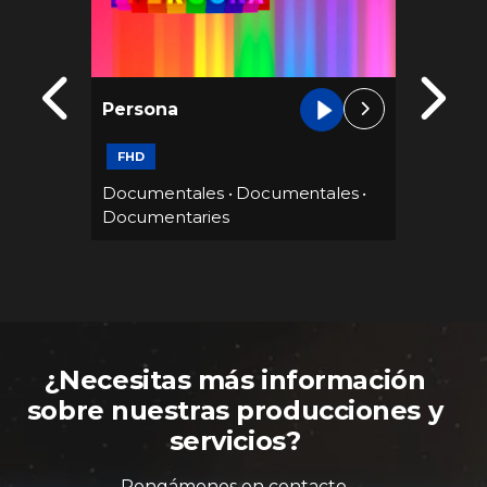
Desde
Persona
Pelé
30 min
FHD
ales
•
Docume
Documentales
•
Documentales
•
Docume
Documentaries
¿Necesitas más información
sobre nuestras producciones y
servicios?
Pongámonos en contacto.