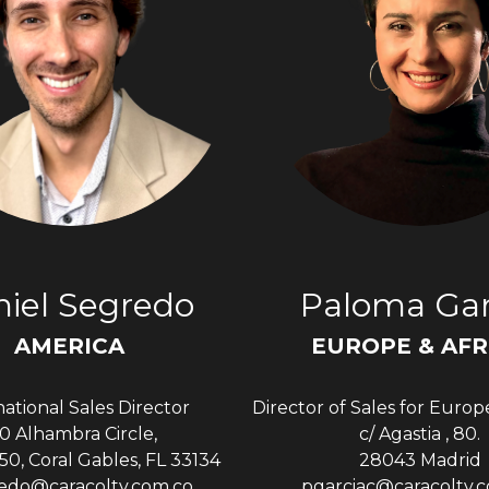
iel Segredo
Paloma Gar
AMERICA
EUROPE & AFR
national Sales Director
Director of Sales for Europ
0 Alhambra Circle,
c/ Agastia , 80.
50, Coral Gables, FL 33134
28043 Madrid
edo@caracoltv.com.co
pgarciac@caracoltv.