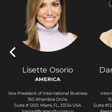
s
Lisette Osorio
Dan
AMERICA
Vice President of International Business
Inter
A
150 Alhambra Circle,
15
Suite # 1250. Miami, FL, 33134 USA
Suite #12
losoriol@caracoltv.com.co
dsegr