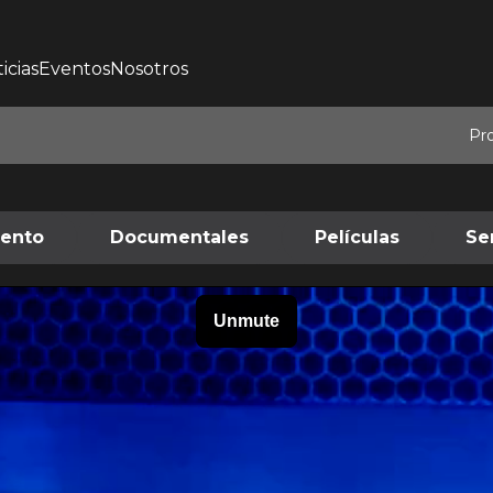
icias
Eventos
Nosotros
Pr
iento
Documentales
Películas
Se