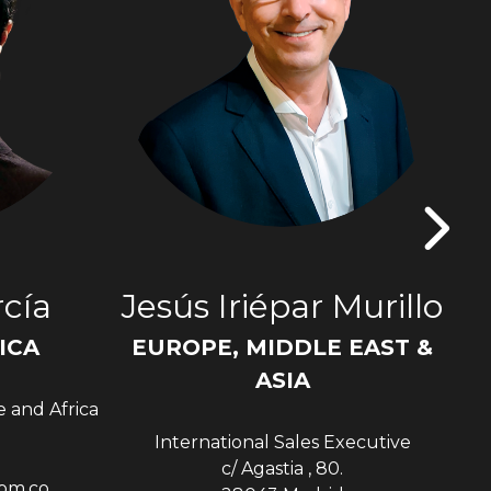
cía
Jesús Iriépar Murillo
ICA
EUROPE, MIDDLE EAST &
Sen
ASIA
e and Africa
International Sales Executive
c/ Agastia , 80.
com.co