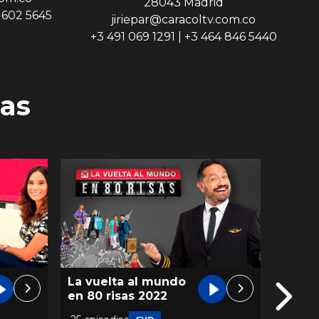
28043 Madrid
9 602 5645
jiriepar@caracoltv.com.co
+3 491 069 1291 | +3 464 846 5440
as
La vuelta al mundo
Desaf
en 80 risas 2022
Human
Cana 