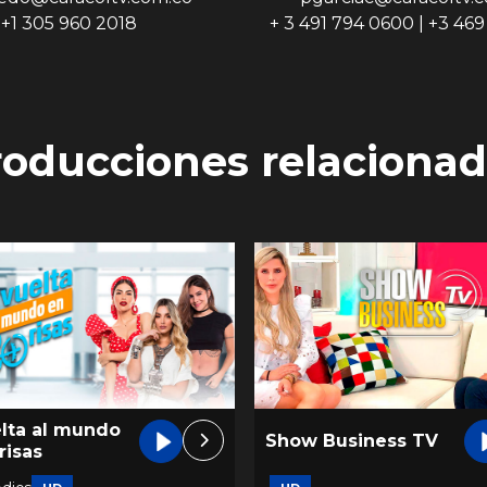
+1 305 960 2018
+ 3 491 794 0600 | +3 46
roducciones relacionad
elta al mundo
Show Business TV
risas