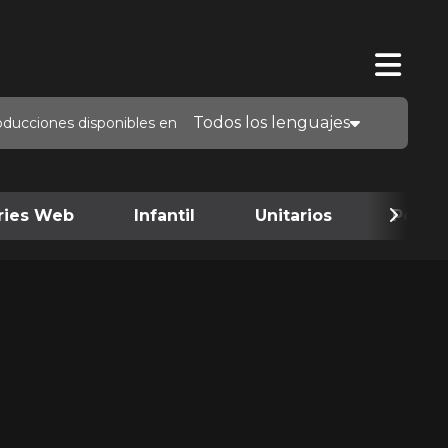
Todos los lenguajes
oducciones disponibles en
ries Web
Infantil
Unitarios
Podca