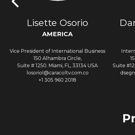
s
Lisette Osorio
Dan
AMERICA
Vice President of International Business
Inter
A
150 Alhambra Circle,
15
Suite # 1250. Miami, FL, 33134 USA
Suite #12
losoriol@caracoltv.com.co
dsegr
+1 305 960 2018
P