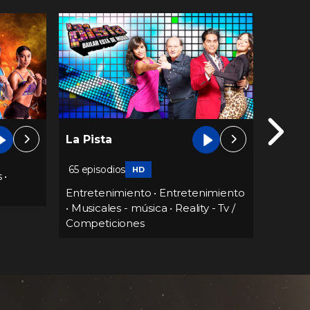
La Pista
Show 
65 episodios
HD
HD
s
•
Entretenimiento
•
Entretenimiento
Entret
•
Musicales - música
•
Reality - Tv /
Competiciones