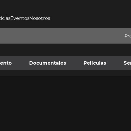
icias
Eventos
Nosotros
Pr
iento
Documentales
Películas
Se