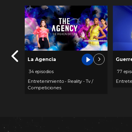
La Agencia
Guerr
34 episodios
77 epis
 -
Entretenimiento
•
Reality - Tv /
Entret
Competiciones