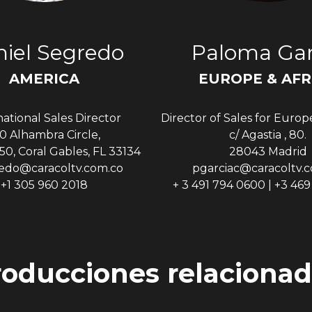
iel Segredo
Paloma Gar
AMERICA
EUROPE & AFR
national Sales Director
Director of Sales for Europ
0 Alhambra Circle,
c/ Agastia , 80.
50, Coral Gables, FL 33134
28043 Madrid
edo@caracoltv.com.co
pgarciac@caracoltv.
+1 305 960 2018
+ 3 491 794 0600 | +3 46
roducciones relacionad