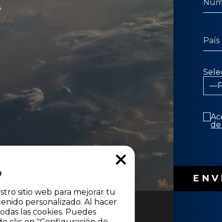
s
Sele
Ac
de
stro sitio web para mejorar tu
enido personalizado. Al hacer
todas las cookies. Puedes
do clic en "Configuración de