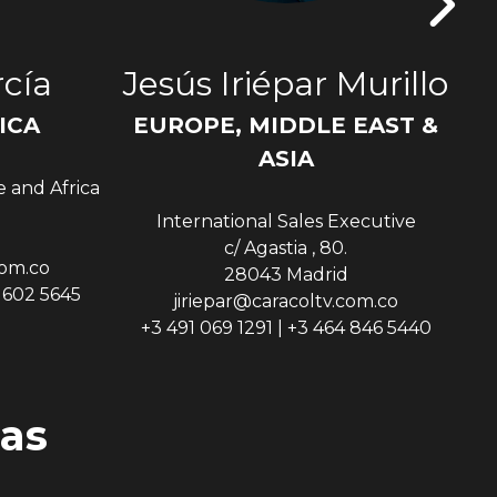
cía
Jesús Iriépar Murillo
ICA
EUROPE, MIDDLE EAST &
Sen
ASIA
e and Africa
International Sales Executive
c/ Agastia , 80.
com.co
28043 Madrid
9 602 5645
jiriepar@caracoltv.com.co
+3 491 069 1291 | +3 464 846 5440
as