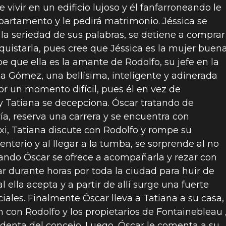
vivir en un edificio lujoso y él fanfarroneando le
apartamento y le pedirá matrimonio. Jéssica se
 la seriedad de sus palabras, se detiene a comprar
nquistarla, pues cree que Jéssica es la mujer buen
e que ella es la amante de Rodolfo, su jefe en la
na Gómez, una bellísima, inteligente y adinerada
or un momento difícil, pues él en vez de
y Tatiana se decepciona. Óscar tratando de
ría, reserva una carrera y se encuentra con
axi, Tatiana discute con Rodolfo y rompe su
enterio y al llegar a la tumba, se sorprende al no
uando Óscar se ofrece a acompañarla y rezar con
ar durante horas por toda la ciudad para huir de
l ella acepta y a partir de allí surge una fuerte
ciales. Finalmente Óscar lleva a Tatiana a su casa,
n con Rodolfo y los propietarios de Fontainebleau 
esidenta del concejo. Luego, Óscar le comenta a su