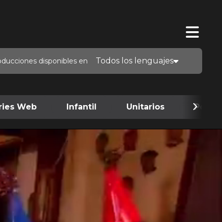
Todos los lenguajes
oducciones disponibles en
ries Web
Infantil
Unitarios
Podca