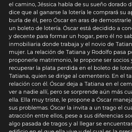
el camino, Jéssica habla de su sueño dorado de 
dice que al ganarse la lotería le comprará su 
burla de él, pero Óscar en aras de demostrarle
un boleto de lotería. Óscar está decidido a co
y decente para formar un hogar, pero él no sab
inmobiliaria donde trabaja y el novio de Tatia
mujer. La relación de Tatiana y Rodolfo pasa p
proponerle matrimonio, le propone ser socios 
recuperar la plata perdida en el boleto de lote
Tatiana, quien se dirige al cementerio. En el t
relación con él. Óscar deja a Tatiana en el cem
ver a nadie allí, pero se sorprende aún más c
ella. Ella muy triste, le propone a Óscar manej
sus problemas. Óscar la invita a un trago el cua
atracción entre ellos, pese a sus diferencias so
algo pasada de tragos y al llegar se encuentra
edificio en el que ella vive y del cual es la pr