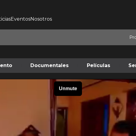
icias
Eventos
Nosotros
Pr
iento
Documentales
Películas
Se