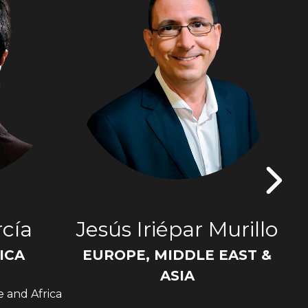
cía
Jesús Iriépar Murillo
ICA
EUROPE, MIDDLE EAST &
Sen
ASIA
e and Africa