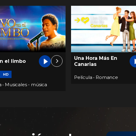
Una Hora Más En
n el limbo
Canarias
m
HD
Película
•
Romance
a
•
Musicales - música