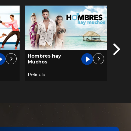
Hombres hay
Perfec
Muchos
Película
Películ