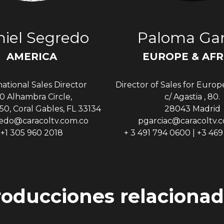
iel Segredo
Paloma Gar
AMERICA
EUROPE & AFR
national Sales Director
Director of Sales for Europ
0 Alhambra Circle,
c/ Agastia , 80.
50, Coral Gables, FL 33134
28043 Madrid
edo@caracoltv.com.co
pgarciac@caracoltv.
+1 305 960 2018
+ 3 491 794 0600 | +3 46
roducciones relacionad