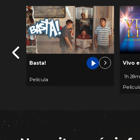
Basta!
Vivo e
1h 28
Película
Películ