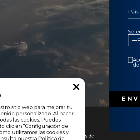
Sele
Ac
de
stro sitio web para mejorar tu
enido personalizado. Al hacer
todas las cookies. Puedes
do clic en "Configuración de
ómo utilizamos las cookies y
 de los
Términos y condiciones
y
Políticas de
nsulta nuestra Política de