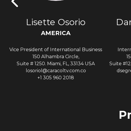
s
Lisette Osorio
Dan
AMERICA
Vice President of International Business
Inter
A
150 Alhambra Circle,
15
Suite # 1250. Miami, FL, 33134 USA
Suite #12
losoriol@caracoltv.com.co
dsegr
+1 305 960 2018
P