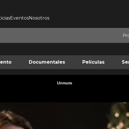
icias
Eventos
Nosotros
Pr
iento
Documentales
Películas
Se