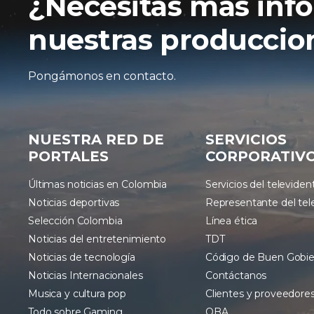
¿Necesitas más inf
nuestras produccion
Pongámonos en contacto.
NUESTRA RED DE
SERVICIOS
PORTALES
CORPORATIV
Últimas noticias en Colombia
Servicios del televiden
Noticias deportivas
Representante del tel
Selección Colombia
Línea ética
Noticias del entretenimiento
TDT
Noticias de tecnología
Código de Buen Gobi
Noticias Internacionales
Contáctanos
Musica y cultura pop
Clientes y proveedore
Todo sobre Gaming
OBA