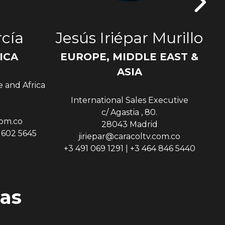
cía
Jesús Iriépar Murillo
ICA
EUROPE, MIDDLE EAST &
Sen
ASIA
e and Africa
International Sales Executive
c/ Agastia , 80.
com.co
28043 Madrid
9 602 5645
jiriepar@caracoltv.com.co
+3 491 069 1291 | +3 464 846 5440
as