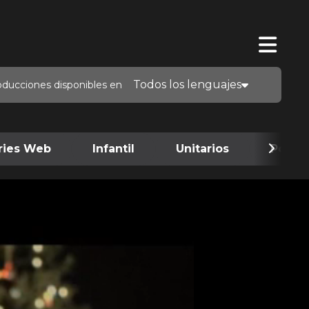
Todos los lenguajes
oducciones disponibles en
ries Web
Infantil
Unitarios
Podca