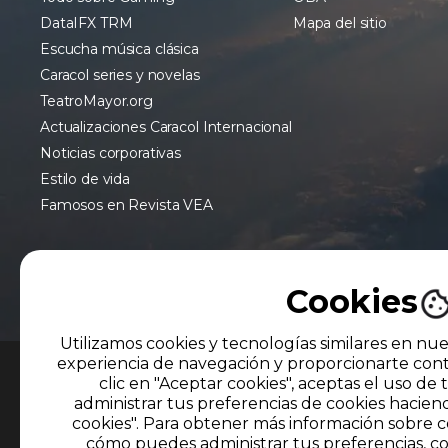
DataIFX TRM
Mapa del sitio
Escucha música clásica
Caracol series y novelas
TeatroMayor.org
Actualizaciones Caracol Internacional
Noticias corporativas
Estilo de vida
Famosos en Revista VEA
Cookies
Utilizamos cookies y tecnologías similares en nue
experiencia de navegación y proporcionarte cont
clic en "Aceptar cookies", aceptas el uso de 
MIEMBRO DE
administrar tus preferencias de cookies hacien
cookies". Para obtener más información sobre c
El uso de este sitio web implica la aceptación
cómo puedes administrar tus preferencias, co