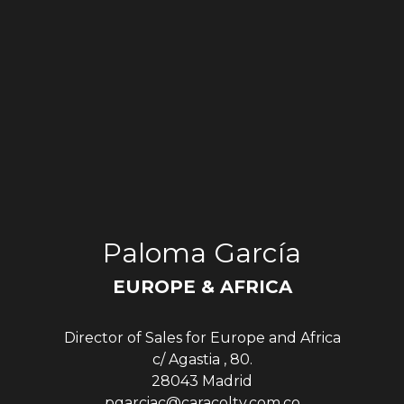
Paloma García
EUROPE & AFRICA
Director of Sales for Europe and Africa
c/ Agastia , 80.
28043 Madrid
pgarciac@caracoltv.com.co