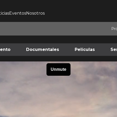
icias
Eventos
Nosotros
Pr
iento
Documentales
Películas
Se