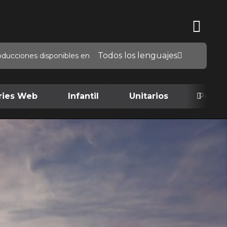
Todos los lenguajes
oducciones disponibles en
ries Web
Infantil
Unitarios
Podca