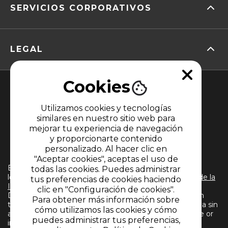
SERVICIOS CORPORATIVOS
LEGAL
Cookies
Utilizamos cookies y tecnologías
similares en nuestro sitio web para
mejorar tu experiencia de navegación
y proporcionarte contenido
MIEMBRO DE
personalizado. Al hacer clic en
"Aceptar cookies", aceptas el uso de
El uso de este sitio web implica la aceptación de
todas las cookies. Puedes administrar
los
Términos y condiciones
y
Políticas de Tratamiento de la
tus preferencias de cookies haciendo
Información
de CARACOL TELEVISIÓN S.A. Todos los
clic en "Configuración de cookies".
Derechos Reservados D.R.A. Prohibida su reproducción
Para obtener más información sobre
total o parcial, así como su traducción a cualquier idioma sin
cómo utilizamos las cookies y cómo
autorización escrita de su titular. Reproduction in whole or
puedes administrar tus preferencias,
in part, or translation without written permission is