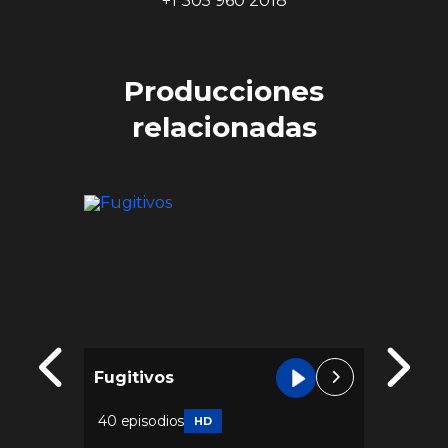
+1 305 960 2018
Producciones
relacionadas
Fugitivos
Distri
10 epis
40 episodios
HD