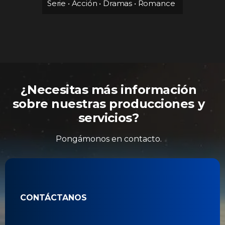
)
•
Día
Serie
•
Serie
•
Acción
•
Dramas
•
Romance
¿Necesitas más información
sobre nuestras producciones y
servicios?
Pongámonos en contacto.
CONTÁCTANOS