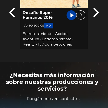
Desafío Super
Vida 
Humanos 2016
73 episodios
HD
Entret
v /
Entretenimiento
•
Acción
•
Aventura
•
Entretenimiento
•
Reality - Tv / Competiciones
¿Necesitas más información
sobre nuestras producciones y
servicios?
Pongámonos en contacto.