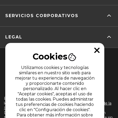
SERVICIOS CORPORATIVOS
LEGAL
Cookies
Utilizamos cookies y tecnologías
similares en nuestro sitio web para
mejorar tu experiencia de navegación
y proporcionarte contenido
MIEMBRO DE
personalizado. Al hacer clic en
"Aceptar cookies", aceptas el uso de
El uso de este sitio web implica la aceptación de
todas las cookies. Puedes administrar
los
Términos y condiciones
y
Políticas de Tratamiento de la
tus preferencias de cookies haciendo
Información
de CARACOL TELEVISIÓN S.A. Todos los
clic en "Configuración de cookies".
Derechos Reservados D.R.A. Prohibida su reproducción
Para obtener más información sobre
total o parcial, así como su traducción a cualquier idioma sin