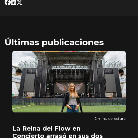
Últimas publicaciones
tura
2 mins. de lectura
ia
La Reina del Flow en
L
Concierto arrasó en sus dos
e