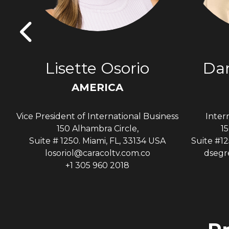
s
Lisette Osorio
Dan
AMERICA
Vice President of International Business
Inter
A
150 Alhambra Circle,
15
Suite # 1250. Miami, FL, 33134 USA
Suite #12
losoriol@caracoltv.com.co
dsegr
+1 305 960 2018