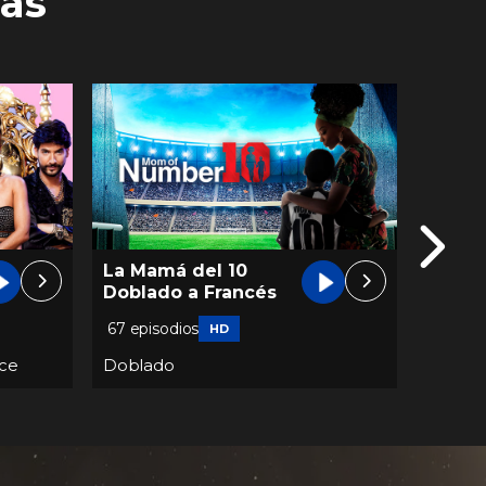
as
Esmeraldas Doblado
La Su
a Inglés
Portu
62 episodios
124 epi
HD
Doblado
Dobla