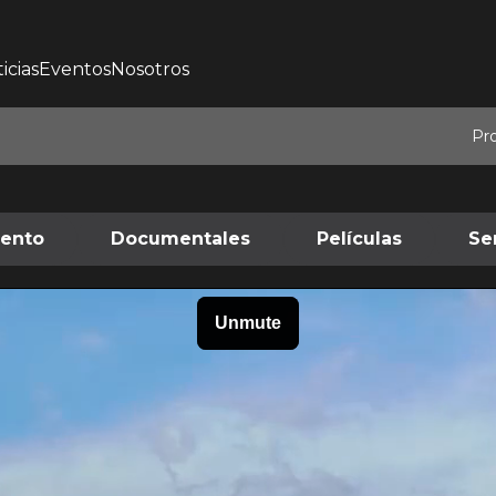
icias
Eventos
Nosotros
Pr
iento
Documentales
Películas
Se