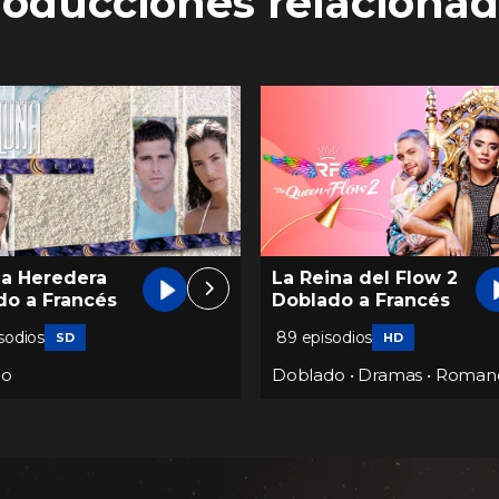
roducciones relacionad
na del Flow 2
La Mamá del 10
do a Francés
Doblado a Francés
odios
67 episodios
HD
HD
do
•
Dramas
•
Romance
Doblado