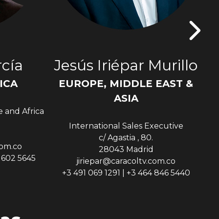
cía
Jesús Iriépar Murillo
ICA
EUROPE, MIDDLE EAST &
Sen
ASIA
e and Africa
International Sales Executive
c/ Agastia , 80.
com.co
28043 Madrid
9 602 5645
jiriepar@caracoltv.com.co
+3 491 069 1291 | +3 464 846 5440