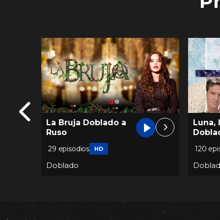
P
Luna, la Heredera
La Rei
Doblado a Francés
Dobla
120 episodios
89 epis
SD
Doblado
Dobla