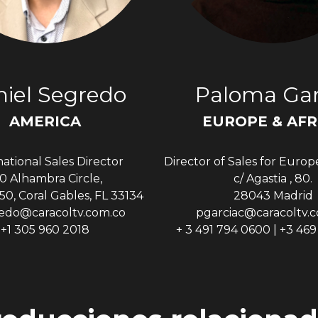
iel Segredo
Paloma Gar
AMERICA
EUROPE & AFR
national Sales Director
Director of Sales for Europ
0 Alhambra Circle,
c/ Agastia , 80.
50, Coral Gables, FL 33134
28043 Madrid
edo@caracoltv.com.co
pgarciac@caracoltv.
+1 305 960 2018
+ 3 491 794 0600 | +3 46