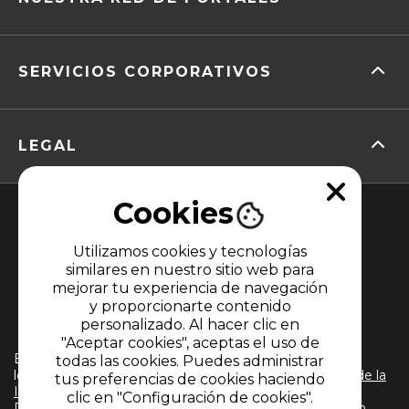
SERVICIOS CORPORATIVOS
LEGAL
Cookies
Utilizamos cookies y tecnologías
similares en nuestro sitio web para
mejorar tu experiencia de navegación
y proporcionarte contenido
MIEMBRO DE
personalizado. Al hacer clic en
"Aceptar cookies", aceptas el uso de
El uso de este sitio web implica la aceptación de
todas las cookies. Puedes administrar
los
Términos y condiciones
y
Políticas de Tratamiento de la
tus preferencias de cookies haciendo
Información
de CARACOL TELEVISIÓN S.A. Todos los
clic en "Configuración de cookies".
Derechos Reservados D.R.A. Prohibida su reproducción