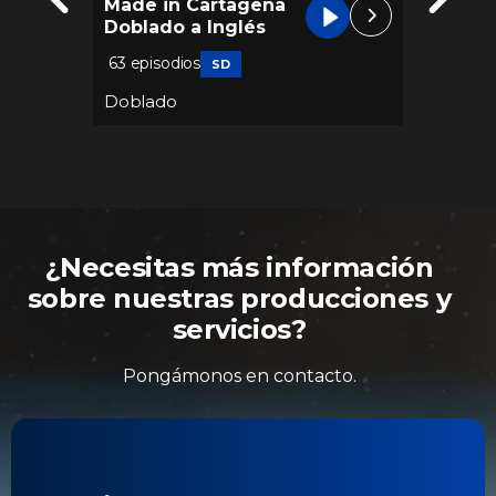
Made in Cartagena
La Hi
Doblado a Inglés
Dobla
63 episodios
116 epi
SD
ce
•
Doblado
Dobla
¿Necesitas más información
sobre nuestras producciones y
servicios?
Pongámonos en contacto.