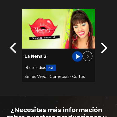
A roda
La Nena 2
Himal
6 episo
8 episodios
HD
Series
Series Web
•
Comedias
•
Cortos
¿Necesitas más información