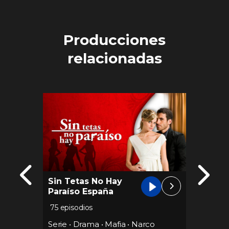
Producciones
relacionadas
Sin Tetas No Hay
Tiro d
Paraíso España
75 episodios
56 epis
Serie
•
Drama
•
Mafia
•
Narco
Serie
•