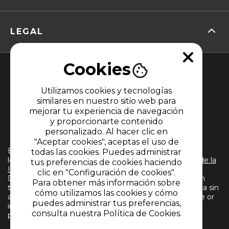
LEGAL
Cookies
Utilizamos cookies y tecnologías
similares en nuestro sitio web para
mejorar tu experiencia de navegación
y proporcionarte contenido
MIEMBRO DE
personalizado. Al hacer clic en
"Aceptar cookies", aceptas el uso de
El uso de este sitio web implica la aceptación de
todas las cookies. Puedes administrar
los
Términos y condiciones
y
Políticas de Tratamiento de la
tus preferencias de cookies haciendo
Información
de CARACOL TELEVISIÓN S.A. Todos los
clic en "Configuración de cookies".
Derechos Reservados D.R.A. Prohibida su reproducción
Para obtener más información sobre
total o parcial, así como su traducción a cualquier idioma sin
cómo utilizamos las cookies y cómo
autorización escrita de su titular. Reproduction in whole or
puedes administrar tus preferencias,
in part, or translation without written permission is
consulta nuestra Política de Cookies.
prohibited. All rights reserved 2024.