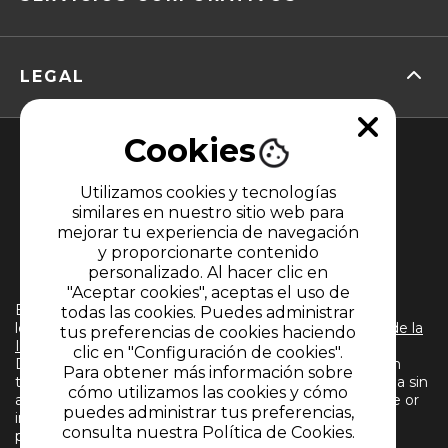
LEGAL
Cookies
Utilizamos cookies y tecnologías
similares en nuestro sitio web para
mejorar tu experiencia de navegación
y proporcionarte contenido
MIEMBRO DE
personalizado. Al hacer clic en
"Aceptar cookies", aceptas el uso de
El uso de este sitio web implica la aceptación de
todas las cookies. Puedes administrar
los
Términos y condiciones
y
Políticas de Tratamiento de la
tus preferencias de cookies haciendo
Información
de CARACOL TELEVISIÓN S.A. Todos los
clic en "Configuración de cookies".
Derechos Reservados D.R.A. Prohibida su reproducción
Para obtener más información sobre
total o parcial, así como su traducción a cualquier idioma sin
cómo utilizamos las cookies y cómo
autorización escrita de su titular. Reproduction in whole or
puedes administrar tus preferencias,
in part, or translation without written permission is
consulta nuestra Política de Cookies.
prohibited. All rights reserved 2024.