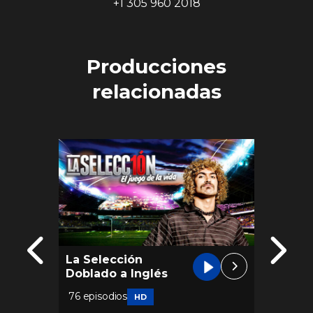
+1 305 960 2018
Producciones
relacionadas
La Selección
El Car
Doblado a Inglés
Ruso
76 episodios
57 epis
HD