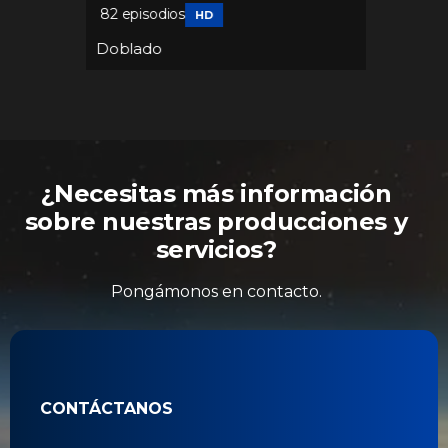
Portu
82 episodios
HD
52 epis
Doblado
Dobla
¿Necesitas más información
sobre nuestras producciones y
servicios?
Pongámonos en contacto.
CONTÁCTANOS