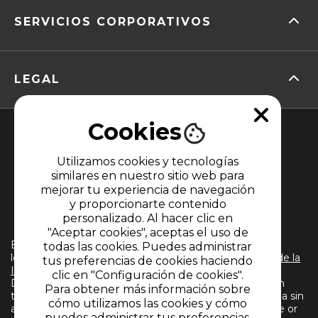
SERVICIOS CORPORATIVOS
LEGAL
Cookies
Utilizamos cookies y tecnologías
similares en nuestro sitio web para
mejorar tu experiencia de navegación
y proporcionarte contenido
MIEMBRO DE
personalizado. Al hacer clic en
"Aceptar cookies", aceptas el uso de
El uso de este sitio web implica la aceptación de
todas las cookies. Puedes administrar
los
Términos y condiciones
y
Políticas de Tratamiento de la
tus preferencias de cookies haciendo
Información
de CARACOL TELEVISIÓN S.A. Todos los
clic en "Configuración de cookies".
Derechos Reservados D.R.A. Prohibida su reproducción
Para obtener más información sobre
total o parcial, así como su traducción a cualquier idioma sin
cómo utilizamos las cookies y cómo
autorización escrita de su titular. Reproduction in whole or
puedes administrar tus preferencias,