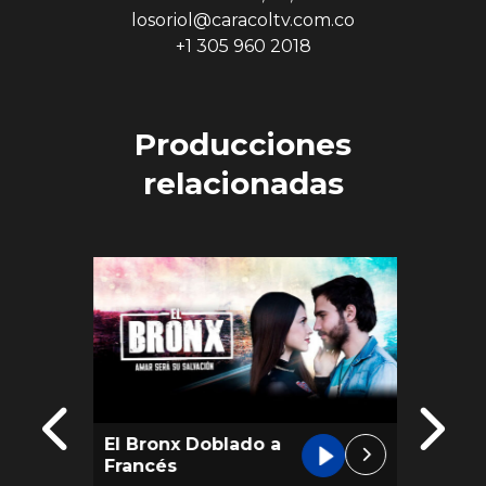
losoriol@caracoltv.com.co
+1 305 960 2018
Producciones
relacionadas
El Bronx Doblado a
Natur
Francés
Dobla