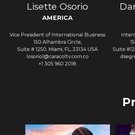
s
Lisette Osorio
Dan
AMERICA
Vice President of International Business
Inter
A
150 Alhambra Circle,
15
Suite # 1250. Miami, FL, 33134 USA
Suite #12
losoriol@caracoltv.com.co
dsegr
+1 305 960 2018
P