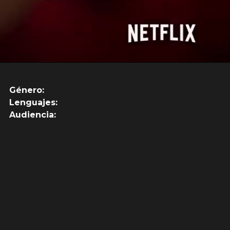
Género:
Lenguajes:
Audiencia: