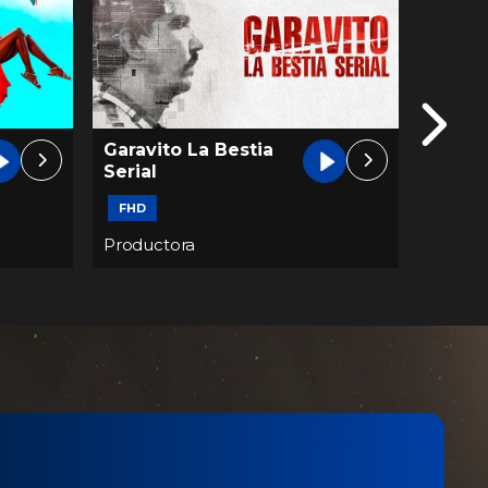
Garavito La Bestia
A Grit
Serial
FHD
FHD
Productora
Produc