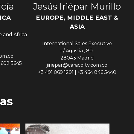
cía
Jesús Iriépar Murillo
ICA
EUROPE, MIDDLE EAST &
Sen
ASIA
e and Africa
International Sales Executive
c/ Agastia , 80.
com.co
28043 Madrid
9 602 5645
jiriepar@caracoltv.com.co
+3 491 069 1291 | +3 464 846 5440
as