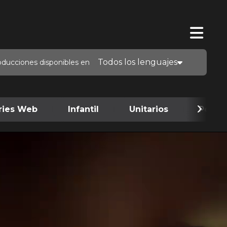
Todos los lenguajes
oducciones disponibles en
ries Web
Infantil
Unitarios
Podca