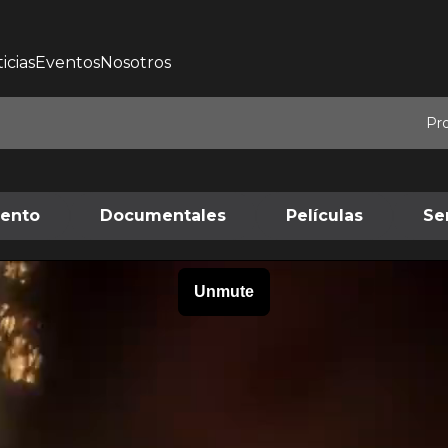
icias
Eventos
Nosotros
Pr
iento
Documentales
Películas
Se