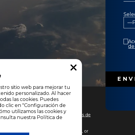
Sele
Ac
de
stro sitio web para mejorar tu
enido personalizado. Al hacer
todas las cookies. Puedes
do clic en "Configuración de
ómo utilizamos las cookies y
 de los
Términos y condiciones
y
Políticas de
nsulta nuestra Política de
LEVISIÓN S.A. Todos los Derechos
tal o parcial, así como su traducción a
titular. Reproduction in whole or in part, or