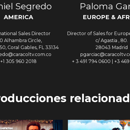
iel Segredo
Paloma Gar
AMERICA
EUROPE & AFR
national Sales Director
Director of Sales for Europ
0 Alhambra Circle,
c/ Agastia , 80.
50, Coral Gables, FL 33134
28043 Madrid
edo@caracoltv.com.co
pgarciac@caracoltv.
+1 305 960 2018
+ 3 491 794 0600 | +3 46
roducciones relacionad