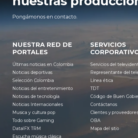
nuestras produccion
Pongámonos en contacto.
NUESTRA RED DE
SERVICIOS
PORTALES
CORPORATIV
Últimas noticias en Colombia
Servicios del televiden
Noticias deportivas
Representante del tel
Selección Colombia
Línea ética
Noticias del entretenimiento
TDT
Noticias de tecnología
Código de Buen Gobi
Noticias Internacionales
Contáctanos
Musica y cultura pop
Clientes y proveedore
Todo sobre Gaming
OBA
DataIFX TRM
Mapa del sitio
Escucha música clásica