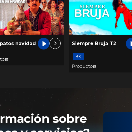
ipatos navidad
Siempre Bruja T2
4K
tora
Productora
ormación sobre