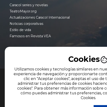
Caracol series y novelas
TeatroMayor.org
Actualizaciones Caracol Internacional
Noticias corporativas
Estilo de vida
Famosos en Revista VEA
Cookies
Utilizamos cookies y tecnologías similares en nue
experiencia de navegación y proporcionarte cont
clic en "Aceptar cookies", aceptas el uso de 
MIEMBRO DE
administrar tus preferencias de cookies hacien
cookies". Para obtener más información sobre c
El uso de este sitio web implica la aceptación
cómo puedes administrar tus preferencias, co
Tratamiento de la Información
de CARACOL TE
Cookies.
Reservados D.R.A. Prohibida su reproducción to
cualquier idioma sin autorización escrita de su 