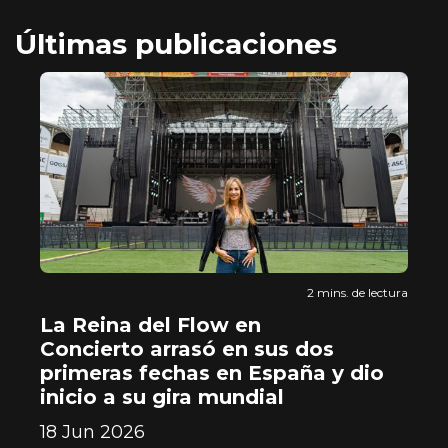
Últimas publicaciones
tura
2 mins. de lectura
ia
La Reina del Flow en
L
Concierto arrasó en sus dos
e
primeras fechas en España y dio
22
inicio a su gira mundial
18 Jun 2026