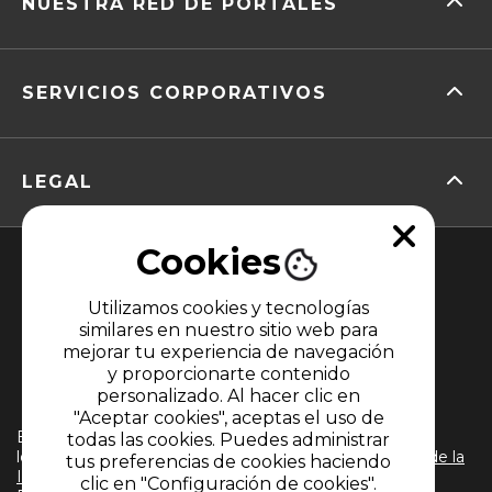
NUESTRA RED DE PORTALES
SERVICIOS CORPORATIVOS
LEGAL
Cookies
Utilizamos cookies y tecnologías
similares en nuestro sitio web para
mejorar tu experiencia de navegación
y proporcionarte contenido
MIEMBRO DE
personalizado. Al hacer clic en
"Aceptar cookies", aceptas el uso de
El uso de este sitio web implica la aceptación de
todas las cookies. Puedes administrar
los
Términos y condiciones
y
Políticas de Tratamiento de la
tus preferencias de cookies haciendo
Información
de CARACOL TELEVISIÓN S.A. Todos los
clic en "Configuración de cookies".