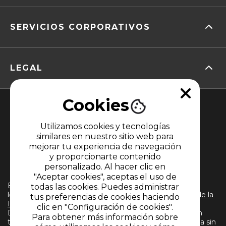
SERVICIOS CORPORATIVOS
LEGAL
Cookies
Utilizamos cookies y tecnologías
similares en nuestro sitio web para
mejorar tu experiencia de navegación
y proporcionarte contenido
MIEMBRO DE
personalizado. Al hacer clic en
"Aceptar cookies", aceptas el uso de
El uso de este sitio web implica la aceptación de
todas las cookies. Puedes administrar
los
Términos y condiciones
y
Políticas de Tratamiento de la
tus preferencias de cookies haciendo
Información
de CARACOL TELEVISIÓN S.A. Todos los
clic en "Configuración de cookies".
Derechos Reservados D.R.A. Prohibida su reproducción
Para obtener más información sobre
total o parcial, así como su traducción a cualquier idioma sin