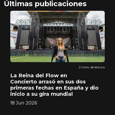
Últimas publicaciones
tura
2 mins. de lectura
ia
La Reina del Flow en
L
Concierto arrasó en sus dos
e
primeras fechas en España y dio
22
inicio a su gira mundial
18 Jun 2026