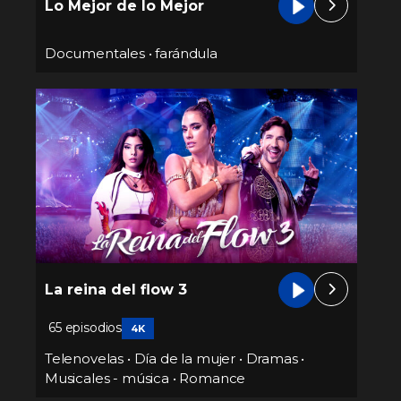
Lo Mejor de lo Mejor
Documentales
•
farándula
La reina del flow 3
65 episodios
4K
Telenovelas
•
Día de la mujer
•
Dramas
•
Musicales - música
•
Romance