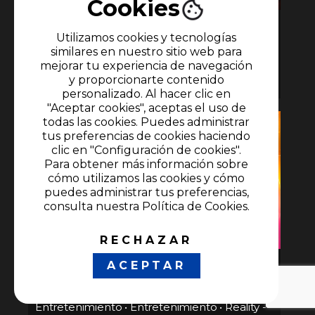
Cookies
Desafío SIGLO XXI
Utilizamos cookies y tecnologías
similares en nuestro sitio web para
mejorar tu experiencia de navegación
Entretenimiento
•
Deportes
•
y proporcionarte contenido
Entretenimiento
personalizado. Al hacer clic en
"Aceptar cookies", aceptas el uso de
todas las cookies. Puedes administrar
tus preferencias de cookies haciendo
clic en "Configuración de cookies".
Para obtener más información sobre
cómo utilizamos las cookies y cómo
puedes administrar tus preferencias,
consulta nuestra Política de Cookies.
RECHAZAR
A Otro Nivel 4 subtitulado al
ACEPTAR
portugués
Entretenimiento
•
Entretenimiento
•
Reality -