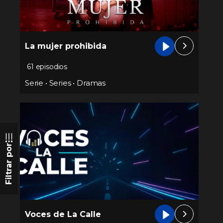
La mujer prohibida
61 episodios
Serie
•
Series
•
Dramas
Filtrar por
Voces de La Calle